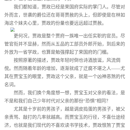
我们都知道，贾政已经是荣国府实际的掌门人。尽管对
外而言，世袭的爵位还在哥哥贾赦的头上，但即使是在林如
海这个妹夫心里，贾政的份量也要远远超过贾赦。
更何况，贾政是整个贾府一族唯一出任实职的官员。尽
管官衔并不显赫，然而从五品的工部员外郎开始，到后来的
外放为一省学政，也算是勉强撑起了荣国府的门楣。
按照原著的描述，贾政年轻时倒也诗酒放诞，风流倜
傥。然而随着年龄的增加，逐渐就成了迂腐不堪之人——尤
其在贾宝玉的眼里，贾政这个父亲，就是一个凶神恶煞的代
名词。
然而，我们换个角度想一想，贾宝玉对父亲的看法，是
不是和我们自己少年时代对父亲的那份“恐惧”相同？
尤其是十岁前的男孩子，越是调皮捣蛋的男孩子，被父
亲责骂、敲打的几率就越高。而贾宝玉的行径，不喜仕途经
济，也就是我们现代的不喜欢读书学技术，贾政恨煞了贾宝