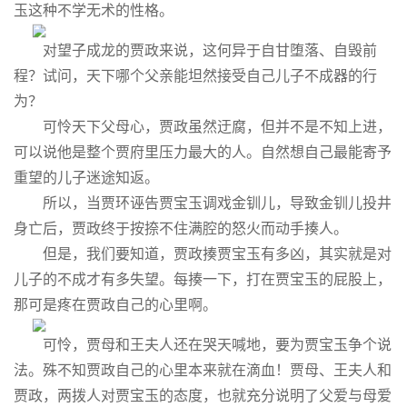
玉这种不学无术的性格。
对望子成龙的贾政来说，这何异于自甘堕落、自毁前
程？试问，天下哪个父亲能坦然接受自己儿子不成器的行
为？
可怜天下父母心，贾政虽然迂腐，但并不是不知上进，
可以说他是整个贾府里压力最大的人。自然想自己最能寄予
重望的儿子迷途知返。
所以，当贾环诬告贾宝玉调戏金钏儿，导致金钏儿投井
身亡后，贾政终于按捺不住满腔的怒火而动手揍人。
但是，我们要知道，贾政揍贾宝玉有多凶，其实就是对
儿子的不成才有多失望。每揍一下，打在贾宝玉的屁股上，
那可是疼在贾政自己的心里啊。
可怜，贾母和王夫人还在哭天喊地，要为贾宝玉争个说
法。殊不知贾政自己的心里本来就在滴血！贾母、王夫人和
贾政，两拨人对贾宝玉的态度，也就充分说明了父爱与母爱