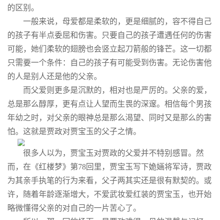
的区别。
一般来说，母爱都是柔软的，更是细腻的，容不得自己
的孩子有半点委屈和伤害。只要自己的孩子遭遇任何的伤害
可能，她们柔软的翅膀也会竖立起刀箭般的锋芒。这一切都
只需要一个条件：自己的孩子有可能受到伤害。无论伤害他
的人是别人还是他的父亲。
而父爱则更多是沉默的，相对也是严厉的。父亲的爱，
总是那么醇厚，更有点让人望而生畏的深邃。相信每个男孩
年幼之时，对父亲的眼神总是那么渴望、同时又是那么的害
怕。这就是贾政对贾宝玉的父子之情。
很多人以为，贾宝玉对贾政的父爱并不特别感冒。然
而，在《红楼梦》第78回里，贾宝玉写下姽婳将军诗，贾政
为其亲手执笔的行为来看，父子两其实还是很有默契的。或
许，随着年龄逐渐增大，不爱武妆爱红装的贾宝玉，也开始
略微懂得父亲的对自己的一片苦心了。