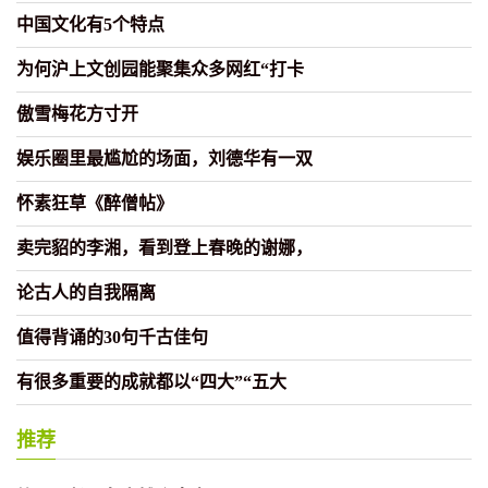
中国文化有5个特点
为何沪上文创园能聚集众多网红“打卡
傲雪梅花方寸开
娱乐圈里最尴尬的场面，刘德华有一双
怀素狂草《醉僧帖》
卖完貂的李湘，看到登上春晚的谢娜，
论古人的自我隔离
值得背诵的30句千古佳句
有很多重要的成就都以“四大”“五大
推荐