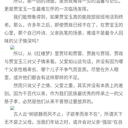
所以，那一回的场面，是贾政难得一见的温馨与记忆。
更是贾宝玉一生最难忘怀的一次临场发挥。
我们能想象得到，如果贾宝玉真的能按部就班地活到终
老。那么，许多年之后，即使贾政已经不在了，在贾宝玉的
心里，那个自己吟诗、父亲执笔的场景，难道不是最令人回
味的父子情深吗？
所以，从《红楼梦》里贾珍和贾蓉、贾赦与贾琏、贾政
与贾宝玉三对父子情来看。父爱如山这句话，并没有因为哪
个父亲性格卑劣、哪个儿子不争气而变质。尽管在外人眼
里，或许他们都会有这样那样的不足。
然而只说父子之情、父爱之重，其实并没有本质上的差
别。因为千百代以来，作为我们民族最优秀的传承之一的父
慈子孝，必然是他们从来不曾想过要放弃的。
古人云“树欲静而风不止，子欲孝而亲不在”，所谓天下
无不是之父母。当我们年幼之时，或许会对父亲“强加”在自