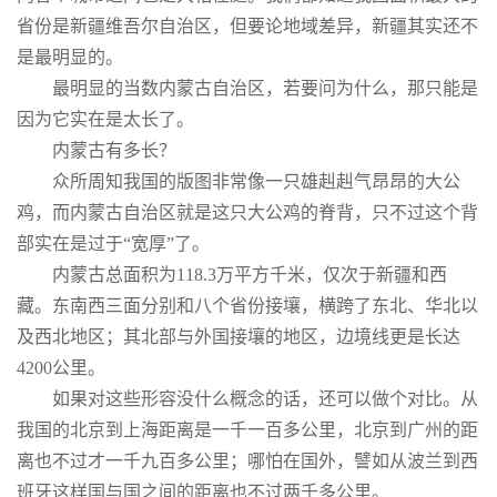
省份是新疆维吾尔自治区，但要论地域差异，新疆其实还不
是最明显的。
最明显的当数内蒙古自治区，若要问为什么，那只能是
因为它实在是太长了。
内蒙古有多长？
众所周知我国的版图非常像一只雄赳赳气昂昂的大公
鸡，而内蒙古自治区就是这只大公鸡的脊背，只不过这个背
部实在是过于“宽厚”了。
内蒙古总面积为118.3万平方千米，仅次于新疆和西
藏。东南西三面分别和八个省份接壤，横跨了东北、华北以
及西北地区；其北部与外国接壤的地区，边境线更是长达
4200公里。
如果对这些形容没什么概念的话，还可以做个对比。从
我国的北京到上海距离是一千一百多公里，北京到广州的距
离也不过才一千九百多公里；哪怕在国外，譬如从波兰到西
班牙这样国与国之间的距离也不过两千多公里。