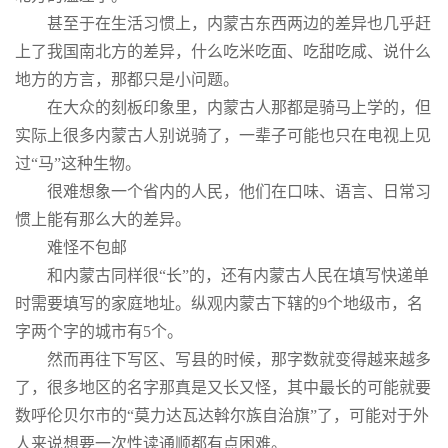
甚至于在生活习惯上，内蒙古东西两边的差异也几乎赶
上了我国南北方的差异，什么吃米吃面、吃甜吃咸、说什么
地方的方言，那都只是小问题。
在大众的刻板印象里，内蒙古人那都是骑马上学的，但
实际上很多内蒙古人别说骑了，一辈子可能也只在电视上见
过“马”这种生物。
很难想象一个省内的人民，他们在口味、语言、日常习
惯上能有那么大的差异。
难怪不包邮
和内蒙古同样很“长”的，还有内蒙古人民在填写快递单
时需要填写的家庭地址。纵观内蒙古下辖的9个地级市，名
字两个字的城市有5个。
然而再往下写区、写县的时候，那字数就变得越来越多
了，很多地区的名字那真是又长又怪，其中最长的可能就要
数呼伦贝尔市的“莫力达瓦达斡尔族自治旗”了，可能对于外
人来说想要一次性读通顺都有点困难。