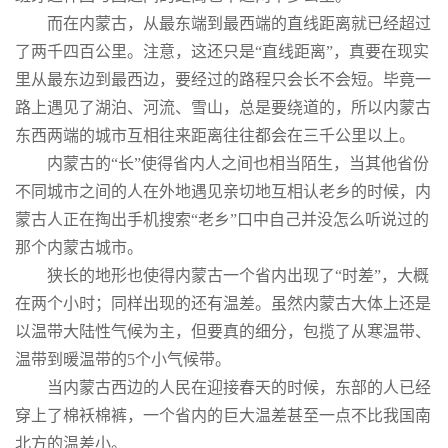
而在内蒙古，从最东端到最西端的直线距离就已经超过
了两千四百公里。注意，这还只是“直线距离”，真要在现实
里从最东边到最西边，要经过的路程只会长不会短。毕竟一
路上遇见了湖泊、河流、雪山，总是要绕道的，所以内蒙古
东西两端的城市互相往来距离往往都会在三千公里以上。
内蒙古的“长”使得省内人之间也相当陌生，当其他省份
不同城市之间的人在外地遇见亲切地互相认老乡的时候，内
蒙古人正在掏出手机搜索“老乡”口中自己并没怎么听说过的
那个内蒙古城市。
狭长的地形也使得内蒙古一个省内出现了“时差”，大概
在两个小时；同样出现的还有温差。虽然内蒙古大体上还是
以温带大陆性气候为主，但要真的细分，包揽了从寒温带、
温带到暖温带的5个小气候带。
当内蒙古西边的人民在迎接春天的时候，东部的人已经
穿上了棉袄棉裤，一个省内的巨大温差甚至一点不比我国南
北方的温差小。