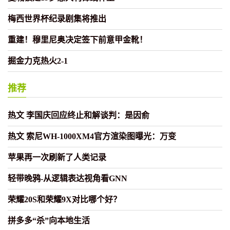
梅西世界杯纪录剧集将推出
重建！穆里尼奥决定签下前意甲金靴！
掘金力克热火2-1
推荐
热文 李国庆回应终止和解谈判：是因俞
热文 索尼WH-1000XM4官方渲染图曝光：万变
苹果再一次刷新了人类记录
轻带晚鸦-从逻辑表达视角看GNN
荣耀20S和荣耀9X对比哪个好？
拼多多“杀”向本地生活