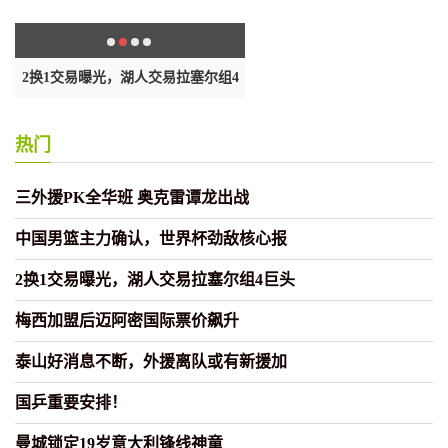
心
2换1交易曝光，湖人交易拉塞尔组4
泰山好消息不断，外援离队或有
巨头
加
热门
三外援PK全华班 奥克雷谭龙出战
中国男篮主力确认，世界杯劲敌核心报
2换1交易曝光，湖人交易拉塞尔组4巨头
梅西加盟后迈阿密国际票价飙升
泰山好消息不断，外援离队或有新援加
国乒重要安排！
曼城锁定19岁意大利锋线神童